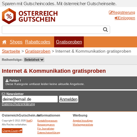
Sparen mit Gutscheincodes. 
Shops
Rabattcodes
Startseite
>
Gratisproben
> 
Wettbewerbe