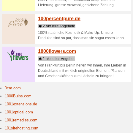
Shops beginnend mi
1-2-3.t
2 Aktu
Jetzt gün
Online-S
den Bere
Beauty, De