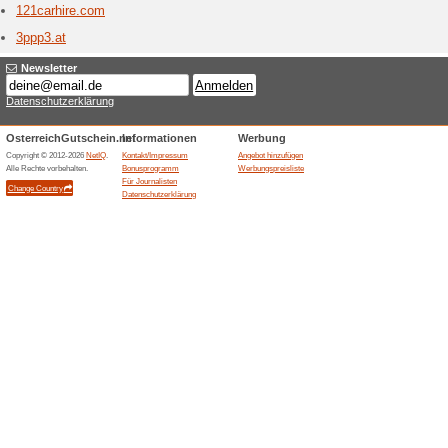
1001h
1 aktu
Aktion -
(1001Mod
Lieferung
100per
2 Aktu