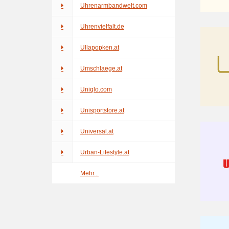
Uhrenarmbandwelt.com
Uhrenvielfalt.de
Ullapopken.at
Umschlaege.at
Uniqlo.com
Unisportstore.at
Universal.at
Urban-Lifestyle.at
Mehr...