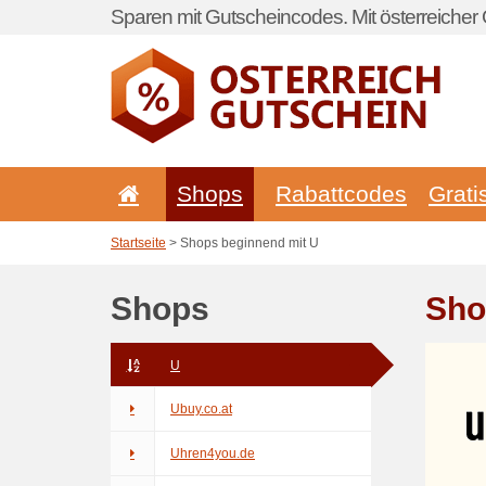
Sparen mit Gutscheincodes. Mit österreicher 
Shops
Rabattcodes
Grati
Startseite
> Shops beginnend mit U
Shops
Sho
U
Ubuy.co.at
Uhren4you.de