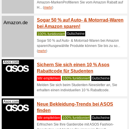
Wir empf
Zahlreic
kaufen Si
Soliver.at
S.Oliv
Shirts
Wir empf