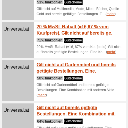
Beim Anle
hat man Zu
Exklus
Ernstings-
Ernsti
Family.at
100% fun
Schon gew
Einkauf m