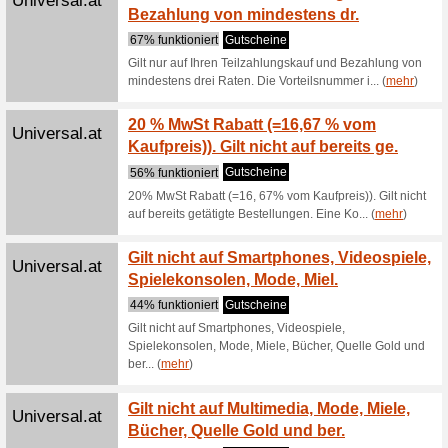
Wir empf
Melden S
werden ex
(
mehr
)
TIPP: 
Ernstings-
einen
Family.at
100% fun