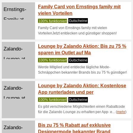
WirKau
Momox.at
Euro R
100% fun
Du kanns
die gebra
(
mehr
)
Nkd.com
NKD Sp