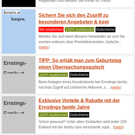
Zahlreich
günstiger
(
mehr
)
Hessnatur.com
Hessna
Bestel
Wir empf
Hessnatur
Bio-Baum