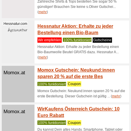
(
mehr
)
Soliver.at
Erhalte
Kopie
Wir empf
Erhalte 1
Promocode
(
mehr
)