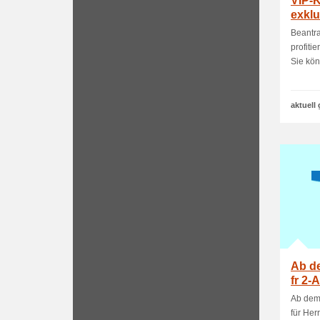
VIP-K
exklu
Beantra
profiti
Sie kön
aktuell 
Ab de
fr 2-
Ab dem 
für Herr