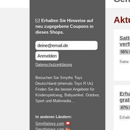
Akt
Erhalten Sie Hinweise auf
neu zugegebene Coupons in
dieses Shops.
Sat
ver
56% f
Anmelden
Satte
Datenschutzerklärung
Besuchen Sie Smyths Toys
Deutschland (ehemals Toys R Us).
Finden Sie die besten Angebote für
Erha
Kinderspielzeug, Babyartikel, Outdoor,
grat
Sport und Multimedia ...
47% f
In anderen Ländern:
Erhal
Smythstoys.com
Smythstoys.com