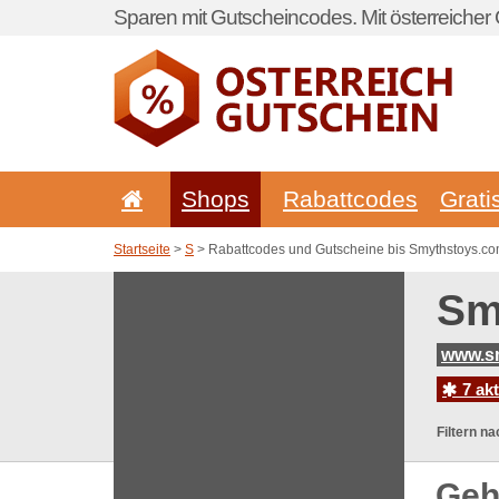
Sparen mit Gutscheincodes. Mit österreicher 
Shops
Rabattcodes
Grati
Startseite
>
S
> Rabattcodes und Gutscheine bis Smythstoys.c
Sm
www.sm
7 ak
Filtern na
Geh