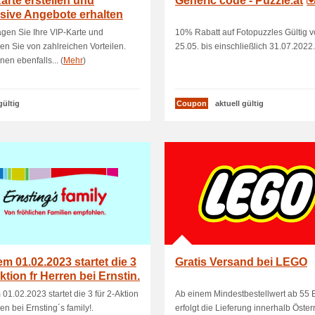
arte erstellen und
Generic code - Puzzle.at
sive Angebote erhalten
gen Sie Ihre VIP-Karte und
10% Rabatt auf Fotopuzzles Gültig 
eren Sie von zahlreichen Vorteilen.
25.05. bis einschließlich 31.07.2022.
nen ebenfalls... (
Mehr
)
gültig
Coupon
aktuell gültig
m 01.02.2023 startet die 3
Gratis Versand bei LEGO
Aktion fr Herren bei Ernstin.
01.02.2023 startet die 3 für 2-Aktion
Ab einem Mindestbestellwert ab 55 
en bei Ernsting´s family!.
erfolgt die Lieferung innerhalb Öster