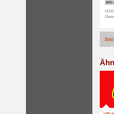
40% f
LEGO 
Class
Been
Ähn