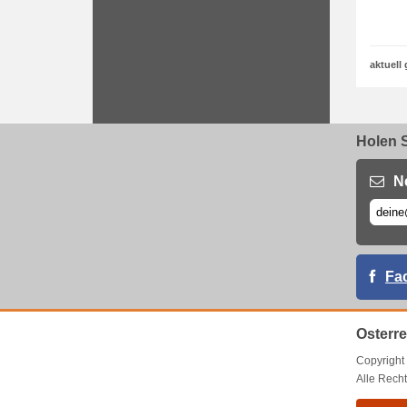
aktuell 
Holen S
N
Fa
Osterr
Copyrigh
Alle Recht