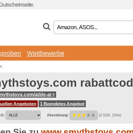
Gutscheinseite.
sproben
Wettbewerbe
om
ythstoys.com rabattco
ythstoys.com/at/de-at
tuellen Angeboten
1 Beendetes Angebot
ch:
Absstimung:
(2.53/5, 154x)
en Sie zu
www.smythstoys.com/