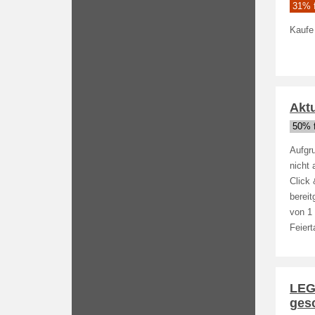
31% f
Kaufe 
Aktu
50% f
Aufgru
nicht 
Click 
bereit
von 1 
Feiert
LEGO
ges