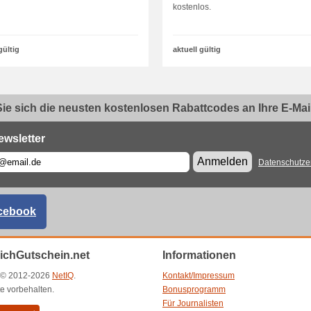
kostenlos.
gültig
aktuell gültig
ie sich die neusten kostenlosen Rabattcodes an Ihre E-Mail.
ewsletter
Anmelden
Datenschutze
cebook
eichGutschein.net
Informationen
t © 2012-2026
NetIQ
.
Kontakt/Impressum
e vorbehalten.
Bonusprogramm
Für Journalisten