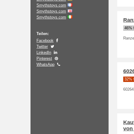
Smythstoys.com
Smythstoys.com
Smythstoys.com
Ran
46% f
Teilen:
Ranze
Facebook
Twitter
LinkedIn
Pinterest
WhatsApp
602
32% f
60264
Kauf
von 