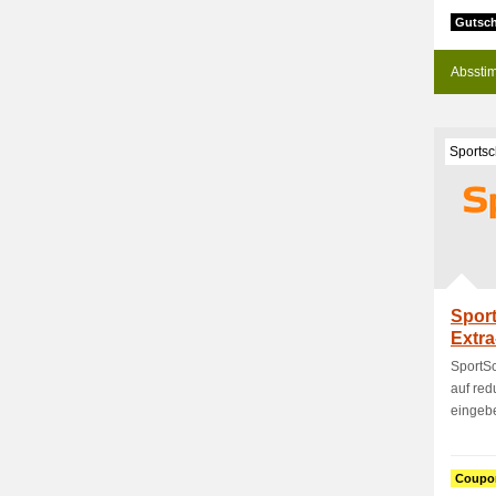
Gutsch
Absstim
Sportsc
Spor
Extra
Schu
SportSc
auf re
eingeb
Coupo