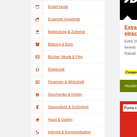
Endet heute
Endende Angebote
Extra
Bekleidung & Zubehör
einsc
Artik.
Extra 2
Bildung & Büro
bereits
Rabatt.
Bücher, Musik & Film
Elektronik
Coupo
Finanzen & Wirtschaft
Absstim
Geschenke & Hobby
Gesundheit & Schönheit
Puma.
Haus & Garten
Internet & Kommunikation