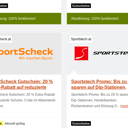
eine
Gutscheine
ung: 100% funktioniert
Absstimung: 100% funktioniert
heck.at
Sportstech.at
tScheck Gutschein: 20 %
Sportstech Promo: Bis zu
-Rabatt auf reduzierte
sparen auf Dip-Stationen,
Hant
heck Gutschein: 20 % Extra-Rabatt
Sportstech Promo: Bis zu 20 % spar
duzierte Schuhe. Code im Warenkorb
Dip-Stationen, Hantelbanken,
en.
Rückentrainer und Klimzug-S... (
meh
n
Aktuell gültig
Gutscheine