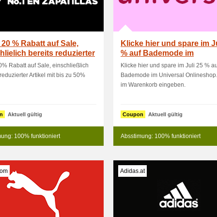
 20 % Rabatt auf Sale,
Klicke hier und spare im J
hlielich bereits reduzierter
% auf Bademode im
Universal
0% Rabatt auf Sale, einschließlich
Klicke hier und spare im Juli 25 % au
 reduzierter Artikel mit bis zu 50%
Bademode im Universal Onlineshop
im Warenkorb eingeben.
n
Aktuell gültig
Coupon
Aktuell gültig
ung: 100% funktioniert
Absstimung: 100% funktioniert
com
Adidas.at