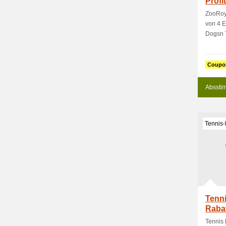
Profi
ZooRoya
von 4 E
Dogsn Ti
Coupo
Absstim
Tennis-
Tenni
Rabat
Tennis 