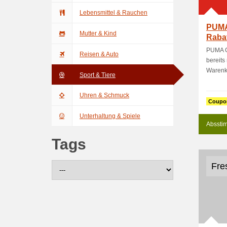
Lebensmittel & Rauchen
PUMA
Mutter & Kind
Rabat
Art
PUMA G
Reisen & Auto
bereits
Warenko
Sport & Tiere
Uhren & Schmuck
Coupo
Unterhaltung & Spiele
Absstim
Tags
Fre