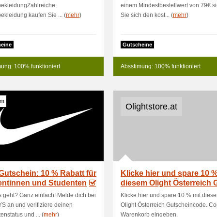
bekleidungZahlreiche
einem Mindestbestellwert von 79€ s
ekleidung kaufen Sie ... (
mehr
)
Sie sich den kost... (
mehr
)
eine
Gutscheine
ung: 100% funktioniert
Absstimung: 100% funktioniert
om
Olightstore.at
Gutschein: 10 % Rabatt für
Klicke hier und spare 10 %
entinnen und Studenten
diesem Olight Österreich 
 geht? Ganz einfach! Melde dich bei
Klicke hier und spare 10 % mit dies
 an und verifiziere deinen
Olight Österreich Gutscheincode. C
enstatus und ... (
mehr
)
Warenkorb eingeben.