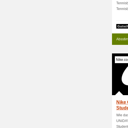
Tennis
Tennisb
Gutsch
Absstim
Nike.c
Nike 
Stud
Wie das
UNiDAYS
Student