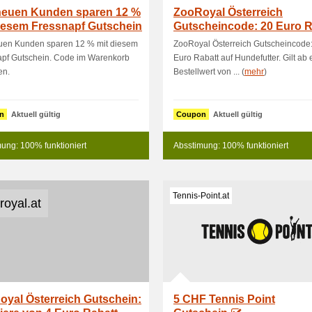
 neuen Kunden sparen 12 %
ZooRoyal Österreich
iesem Fressnapf Gutschein
Gutscheincode: 20 Euro R
auf Hunde
euen Kunden sparen 12 % mit diesem
ZooRoyal Österreich Gutscheincode
apf Gutschein. Code im Warenkorb
Euro Rabatt auf Hundefutter. Gilt ab
en.
Bestellwert von ... (
mehr
)
n
Aktuell gültig
Coupon
Aktuell gültig
ung: 100% funktioniert
Absstimung: 100% funktioniert
Tennis-Point.at
royal.at
yal Österreich Gutschein:
5 CHF Tennis Point