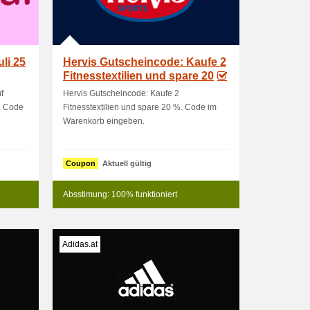
uli 25
Hervis Gutscheincode: Kaufe 2
Fitnesstextilien und spare 20
f
Hervis Gutscheincode: Kaufe 2
. Code
Fitnesstextilien und spare 20 %. Code im
Warenkorb eingeben.
Coupon
Aktuell gültig
Absstimung: 100% funktioniert
Adidas.at