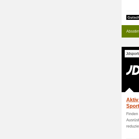
Gutsch
Absstim
Jdsport
Aktiv
Spor
Finden 
Ausrüst
reduzier