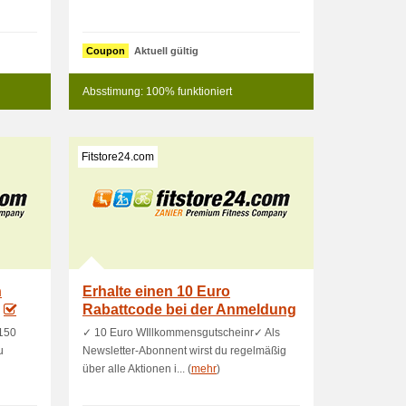
Coupon
Aktuell gültig
Absstimung: 100% funktioniert
Fitstore24.com
n
Erhalte einen 10 Euro
Rabattcode bei der Anmeldung
zum Fitst
 150
✓ 10 Euro WIllkommensgutscheinr✓ Als
u
Newsletter-Abonnent wirst du regelmäßig
über alle Aktionen i... (
mehr
)