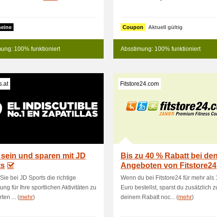
eine
Coupon
Aktuell gültig
ung: 100% funktioniert
Absstimung: 100% funktioniert
s.at
Fitstore24.com
 sein und sparen mit JD
Bis zu 40 % Rabatt bei de
ts
Angeboten von Fitstore24
Sie bei JD Sports die richtige
Wenn du bei Fitstore24 für mehr als
ung für Ihre sportlichen Aktivitäten zu
Euro bestellst, sparst du zusätzlich z
ten ... (
mehr
)
deinem Rabatt noc... (
mehr
)