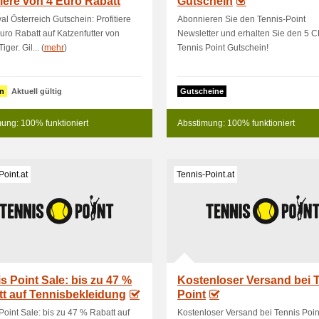
tiere von 4 Euro Rabatt
Gutschein
l Österreich Gutschein: Profitiere
Abonnieren Sie den Tennis-Point
uro Rabatt auf Katzenfutter von
Newsletter und erhalten Sie den 5 
ger. Gil... (
mehr
)
Tennis Point Gutschein!
n
Aktuell gültig
Gutscheine
ung: 100% funktioniert
Absstimung: 100% funktioniert
Point.at
Tennis-Point.at
s Point Sale: bis zu 47 %
Kostenloser Versand bei 
t auf Tennisbekleidung
Point
Point Sale: bis zu 47 % Rabatt auf
Kostenloser Versand bei Tennis Poi