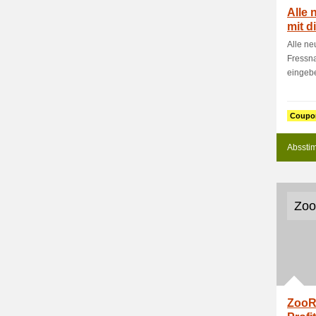
Alle
mit d
Alle n
Fressn
eingeb
Coupo
Absstim
Zoo
ZooRo