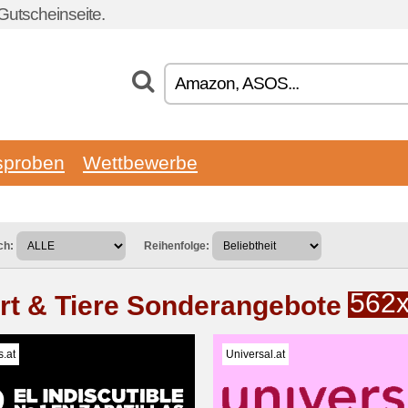
Gutscheinseite.
sproben
Wettbewerbe
ch:
Reihenfolge:
562
rt & Tiere Sonderangebote
s.at
Universal.at