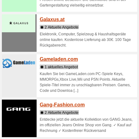
Shops beginnend mi
G-Star
4 Aktu
Besuche d
Dich insp
Denimtre
Retour.