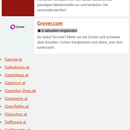
Entdecke
Mährobot
Innovativ
informier
Garten
2 Aktu
Der Frühl
eigenen 