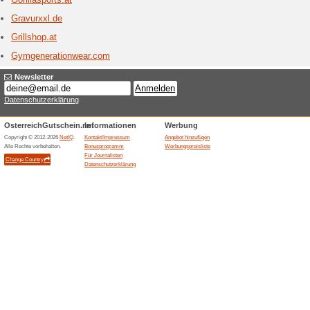
lässt sic
Gesch
1 aktu
Originel
Personali
Geschenke