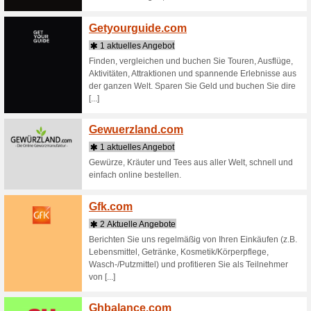
Spiele-T
Code und 
Gang-
2 Aktu
Entdecke 
im offizi
Rechnung