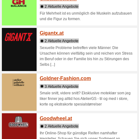
Gant.
2 Aktu
Die neue 
Kostenlo
30 Tage 
Garde
1 aktu