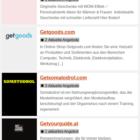
Elektroni
online ka
Rückgabe
Gamel
1 aktu
Kaufen S
MMORPGs,