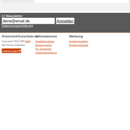
Sparen Sie zustzlich
ein gratis Sa.
0% funktioniert
Gutscheine
Sparen Sie zusützlich 10% au
zu Ihrer Bestellung.
Beendeten Angeboten... (1