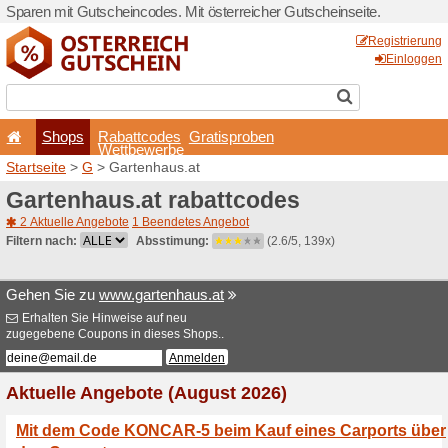
Sparen mit Gutscheincodes. 
Shops
Rabattcode
Wettbewerb
Startseite
>
G
> Gartenhaus