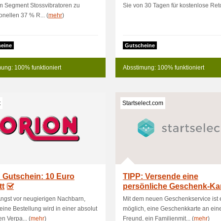
m Segment Stossvibratoren zu
Sie von 30 Tagen für kostenlose Ret
onellen 37 % R... (
mehr
)
eine
Gutscheine
ung: 100% funktioniert
Absstimung: 100% funktioniert
t
Startselect.com
 Gutschein: 10 Euro
TIPP: Versende eine
tt
persönliche Geschenk-Kar
Netflix,
ngst vor neugierigen Nachbarn,
Mit dem neuen Geschenkservice ist 
ine Bestellung wird in einer absolut
möglich, eine Geschenkkarte an ein
en Verpa... (
mehr
)
Freund, ein Familienmit... (
mehr
)