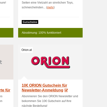
oure!
Seiten eine Vielzahl an sinnlichen Toys,
schmeichelnden... (
mehr
)
Gutscheine
Absstimung: 100% funktioniert
Orion.at
10€ ORION Gutschein für
te für
Newsletter-Anmeldung
es
Abonnieren Sie den ORION Newsletter und
en
bekommen Sie 10€ Gutschein auf Ihre
nächste Bestellung!