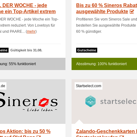
 DER WOCHE - jede
Bis zu 60 % Sineros Rabat
 ein Top-Artikel extrem
ausgewählte Produkte
iert
ER WOCHE - jede Woche ein Top-
Profitieren Sie vom Sineros Sale un
 extrem reduziert. Von Lovetoys für
bestellen Sie ausgewählte Produkte 
N und PAARE... (
mehr
)
60 % günstiger.
eine
Gültigkeit bis 31.08.
Gutscheine
ung: 55% funktioniert
Absstimung: 100% funktioniert
.de
Startselect.com
os Aktion: bis zu 50 %
Zalando-Geschenkkarten 