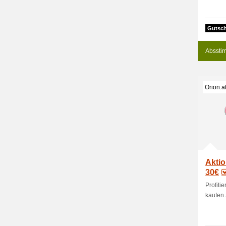
Gutsch
Absstim
Orion.a
Aktio
30€
Profit
kaufen 