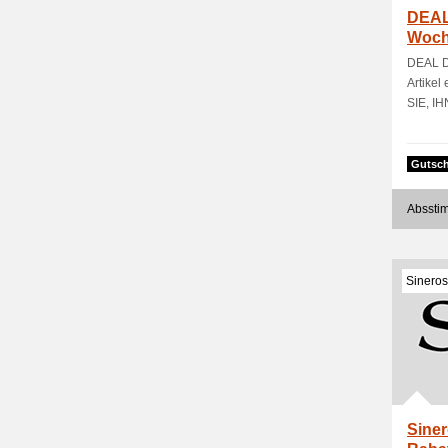
DEAL
Woche
reduz
DEAL D
Artikel
SIE, IH
Gutsch
Absstim
Sineros
Siner