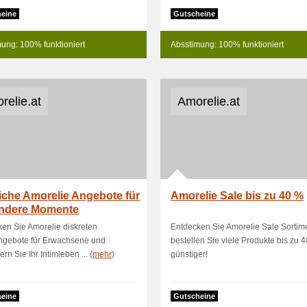
eine
Gutscheine
ung: 100% funktioniert
Absstimung: 100% funktioniert
relie.at
Amorelie.at
iche Amorelie Angebote für
Amorelie Sale bis zu 40 %
ndere Momente
en Sie Amorelie diskreten
Entdecken Sie Amorelie Sale Sortim
angebote für Erwachsene und
bestellen Sie viele Produkte bis zu 
rn Sie Ihr Intimleben ... (
mehr
)
günstiger!
eine
Gutscheine