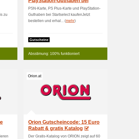
PlayStation-Guthaben bei
Start
PSN-Karte, PS Plus-Karte und PlayStation-
is zu
Guthaben bei Startselect kaufenJetzt
bestellen und erhal... (
mehr
)
Gutscheine
Absstimung: 100% funktioniert
Orion.at
se
Orion Gutscheincode: 15 Euro
Rabatt & gratis Katalog
tieren
Der Gratis-Katalog von ORION zeigt auf 60