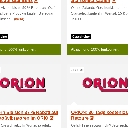
t auf Olaf Benz
Startselect kaufen
 Aktion: bis zu 50 % Rabatt auf Olaf
Online Zalando-Geschenkkarten bei
f Benz Produkte kaufen Sie sogar
Startselect kaufen! Im Wert ab 15 € b
nstige... (
mehr
)
150 €!
eine
Gutscheine
ung: 100% funktioniert
Absstimung: 100% funktioniert
t
Orion.at
rn Sie sich 37 % Rabatt auf
ORION: 30 Tage kostenlo
Stoßvibratoren im ORIO
Retoure
 Sie sich jetzt Ihr Wunschprodukt
Gefällt Ihnen etwas nicht? Jetzt profi