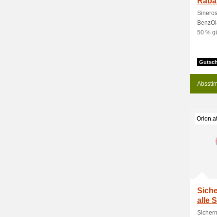
Rabat
Sineros
BenzOla
50 % gü
Gutsch
Absstim
Orion.a
Siche
alle 
Sichern