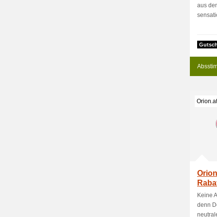
aus de
sensati
Gutsch
Absstim
Orion.a
Orion
Raba
Keine A
denn De
neutral