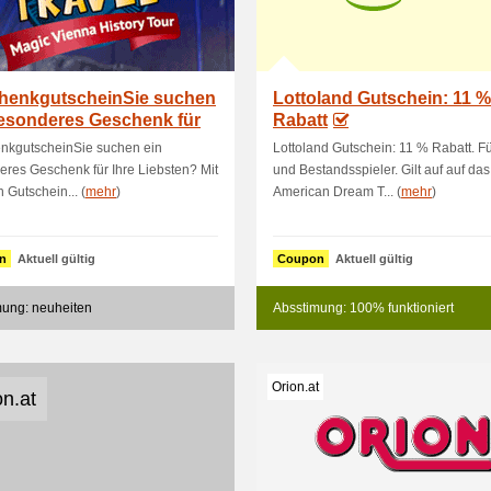
henkgutscheinSie suchen
Lottoland Gutschein: 11 %
besonderes Geschenk für
Rabatt
Liebst.
nkgutscheinSie suchen ein
Lottoland Gutschein: 11 % Rabatt. F
res Geschenk für Ihre Liebsten? Mit
und Bestandsspieler. Gilt auf auf das
 Gutschein... (
mehr
)
American Dream T... (
mehr
)
n
Aktuell gültig
Coupon
Aktuell gültig
mung: neuheiten
Absstimung: 100% funktioniert
Orion.at
on.at