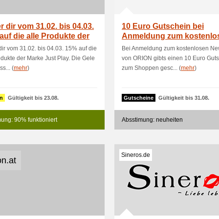
r dir vom 31.02. bis 04.03.
10 Euro Gutschein bei
auf die alle Produkte der
Anmeldung zum kostenlo
Newsletter
dir vom 31.02. bis 04.03. 15% auf die
Bei Anmeldung zum kostenlosen New
odukte der Marke Just Play. Die Gele
von ORION gibts einen 10 Euro Gut
s... (
mehr
)
zum Shoppen gesc... (
mehr
)
n
Gültigkeit bis 23.08.
Gutscheine
Gültigkeit bis 31.08.
ung: 90% funktioniert
Absstimung: neuheiten
Sineros.de
on.at