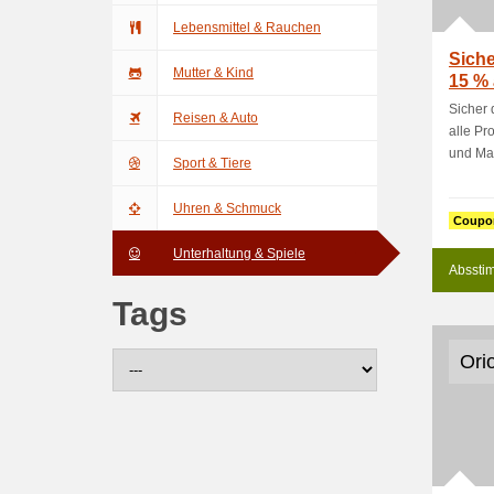
Lebensmittel & Rauchen
Siche
Mutter & Kind
15 % 
Mark.
Sicher 
Reisen & Auto
alle Pr
und Mas
Sport & Tiere
Uhren & Schmuck
Coupo
Unterhaltung & Spiele
Absstim
Tags
Ori