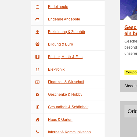
Endet heute
Endende Angebote
Gesc
Bekleidung & Zubehör
ein 
Ihre 
Gesche
Bildung & Büro
besonde
unseren
Bücher, Musik & Film
Elektronik
Coupo
Finanzen & Wirtschaft
Abssti
Geschenke & Hobby
Gesundheit & Schönheit
Ori
Haus & Garten
Internet & Kommunikation