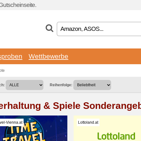
Gutscheinseite.
sproben
Wettbewerbe
ote
ch:
Reihenfolge:
erhaltung & Spiele Sonderange
vel-Vienna.at
Lottoland.at