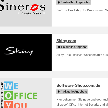
8 aktuellen Angeboten
SinEros: Erotikshop für Dessous und S
Skiny.com
1 aktuelles Angebot
Skiny – die Lifestyle-Wäschemarke aus 
Software-Shop.com.de
4 Aktuelle Angebote
Hier bekommen Sie neue und gebraucht
Microsoft Office, Internet Security und vi