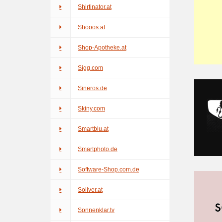
Shirtinator.at
Shooos.at
Shop-Apotheke.at
Sigg.com
Sineros.de
Skiny.com
Smartblu.at
Smartphoto.de
Software-Shop.com.de
Soliver.at
Sonnenklar.tv