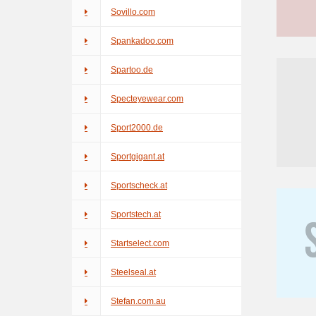
Sovillo.com
Spankadoo.com
Spartoo.de
Specteyewear.com
Sport2000.de
Sportgigant.at
Sportscheck.at
Sportstech.at
Startselect.com
Steelseal.at
Stefan.com.au