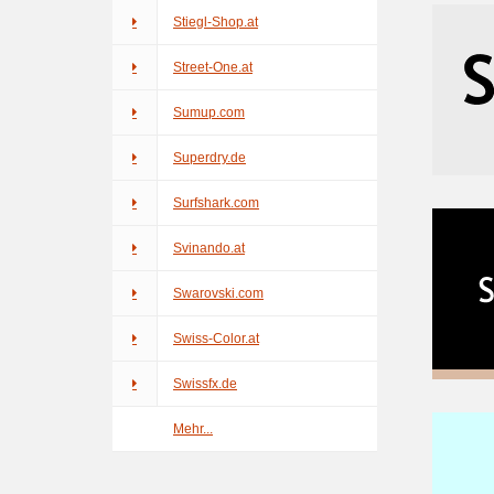
Stiegl-Shop.at
Street-One.at
Sumup.com
Superdry.de
Surfshark.com
Svinando.at
Swarovski.com
Swiss-Color.at
Swissfx.de
Mehr...