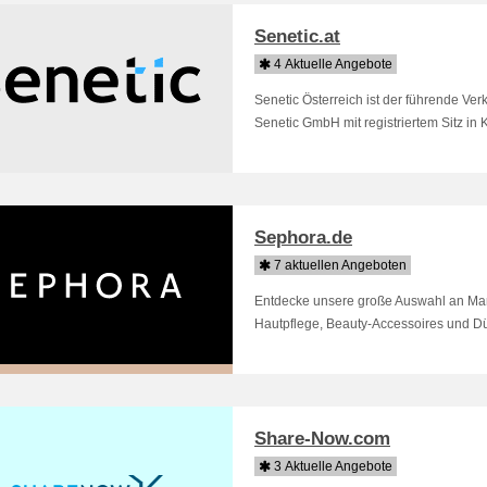
Senetic.at
4 Aktuelle Angebote
Senetic Österreich ist der führende Ver
Senetic GmbH mit registriertem Sitz in K
Sephora.de
7 aktuellen Angeboten
Entdecke unsere große Auswahl an M
Hautpflege, Beauty-Accessoires und Düf
Share-Now.com
3 Aktuelle Angebote