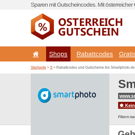
Sparen mit Gutscheincodes. Mit österreicher 
Shops
Rabattcodes
Grati
Startseite
>
S
> Rabattcodes und Gutscheine bis Smartphoto.de
Sm
www.s
Kein
Filtern na
Geh