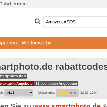
Gutscheinseite.
sproben
Wettbewerbe
artphoto.de rabattcode
martphoto.de
e aktuelle Angebote
19 beendeten Angeboten
ch:
Absstimung:
(2.71/5, 199x)
en Sie zu
www.smartphoto.de