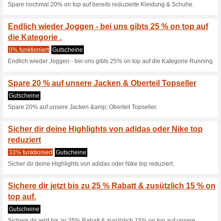
TIPP: 10 % Extra-Raba
Wir empfehlen
100% funktion
Richtig gehört - du bekommst
geht? Ganz einfach! Melde di
Studentenstatus.
Spare auf ausgewühl