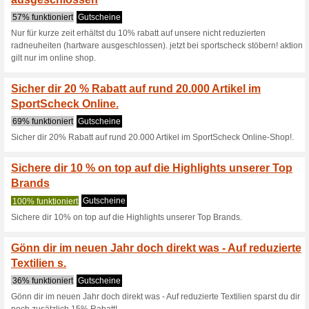
Winter-Arti.
38% funktioniert
Gutscheine
Jetzt schon auf den Winter vor
ordentlich sparen!.
Bereit für den Somme
Bademode & Su.
56% funktioniert
Gutscheine