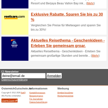
Auto Abo schon ab 3
58% funktioniert
Gutscheine
Auto Abo schon ab 399€ pro M
App- SIXTride Gutsch
100% funktioniert
Coupon
SIXTride - Weltweiter Taxi, T
Rabatt mit dem Gutscheincode 