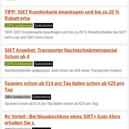
Aktuelle Angebote (
Klicke hier, löse den
Flughaf
100% funktioniert
Coupon
Klicke hier, löse den Rabattc
Sixt, Das Tolle daran ist, das
gebunden ist!