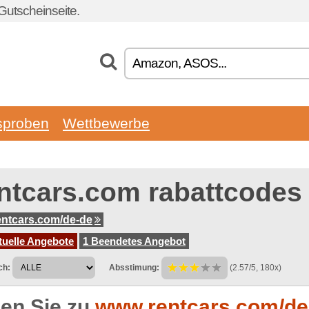
Gutscheinseite.
sproben
Wettbewerbe
ntcars.com rabattcodes
ntcars.com/de-de
tuelle Angebote
1 Beendetes Angebot
ch:
Absstimung:
(2.57/5, 180x)
en Sie zu
www.rentcars.com/de