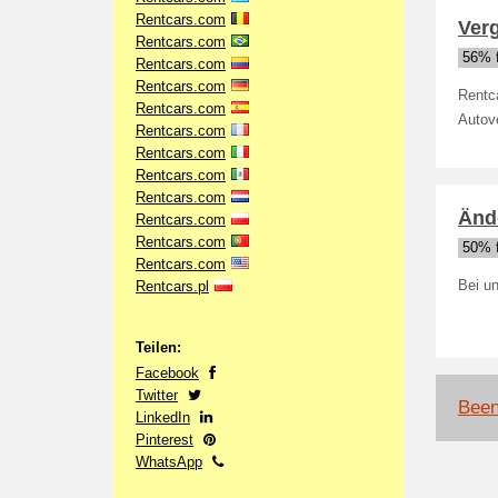
Rentcars.com
Verg
Rentcars.com
56% f
Rentcars.com
Rentcars.com
Rentca
Rentcars.com
Autov
Rentcars.com
Rentcars.com
Rentcars.com
Rentcars.com
Ände
Rentcars.com
Rentcars.com
50% f
Rentcars.com
Rentcars.pl
Bei un
Teilen:
Facebook
Twitter
Been
LinkedIn
Pinterest
WhatsApp