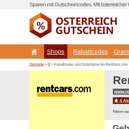
Sparen mit Gutscheincodes. Mit österreicher 
Shops
Rabattcodes
Grati
Startseite
>
R
> Rabattcodes und Gutscheine bis Rentcars.com
Re
www.re
4 Ak
Filtern na
Geh