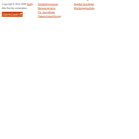
Aktuelle Angebote (
Kostenlose lieferung
100% funktioniert
Gutschein
Gratis Versand ab 119€ (DE) /
Gutscheincodes Jetzt