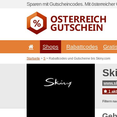
Sparen mit Gutscheincodes. Mit österreicher 
Shops
Rabattcodes
Grati
Startseite
>
S
> Rabattcodes und Gutscheine bis Skiny.com
Sk
www.s
1 ak
Filtern na
Geh