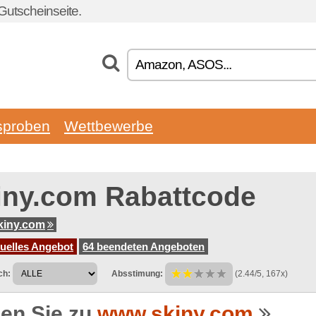
Gutscheinseite.
sproben
Wettbewerbe
iny.com Rabattcode
kiny.com
tuelles Angebot
64 beendeten Angeboten
ch:
Absstimung:
(2.44/5, 167x)
en Sie zu
www.skiny.com