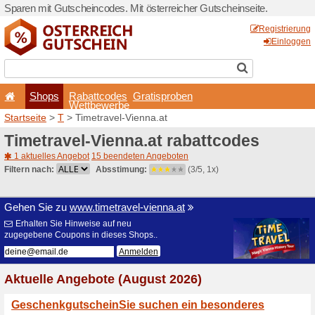
Sparen mit Gutscheincodes. 
Shops
Rabattcode
Wettbewerb
Startseite
>
T
> Timetravel-