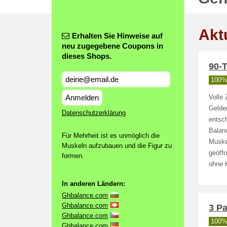
Akt
Erhalten Sie Hinweise auf
neu zugegebene Coupons in
dieses Shops.
90-
100% 
Anmelden
Volle 
Gelde
Datenschutzerklärung
entsc
Balanc
Für Mehrheit ist es unmöglich die
Muske
Muskeln aufzubauen und die Figur zu
geöff
formen.
ohne K
In anderen Ländern:
Ghbalance.com
Ghbalance.com
3 P
Ghbalance.com
100% 
Ghbalance.com