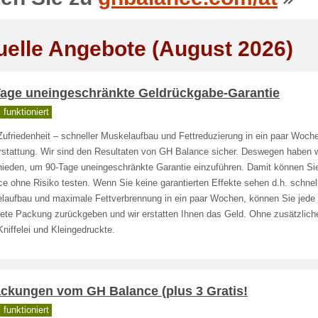
uelle Angebote (August 2026)
Tage uneingeschränkte Geldrückgabe-Garantie
funktioniert
Zufriedenheit – schneller Muskelaufbau und Fettreduzierung in ein paar Woch
rstattung. Wir sind den Resultaten von GH Balance sicher. Deswegen haben w
hieden, um 90-Tage uneingeschränkte Garantie einzuführen. Damit können S
e ohne Risiko testen. Wenn Sie keine garantierten Effekte sehen d.h. schnel
laufbau und maximale Fettverbrennung in ein paar Wochen, können Sie jede 
nete Packung zurückgeben und wir erstatten Ihnen das Geld. Ohne zusätzlich
niffelei und Kleingedruckte.
ackungen vom GH Balance (plus 3 Gratis!
funktioniert