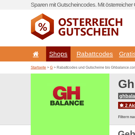
Sparen mit Gutscheincodes. Mit österreicher 
Shops
Rabattcodes
Grati
Startseite
>
G
> Rabattcodes und Gutscheine bis Ghbalance.co
Gh
ghbala
2 Ak
Filtern na
Geh