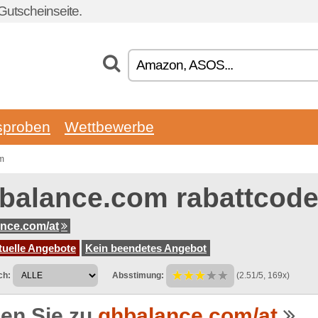
Gutscheinseite.
sproben
Wettbewerbe
m
balance.com rabattcod
nce.com/at
tuelle Angebote
Kein beendetes Angebot
ch:
Absstimung:
(2.51/5, 169x)
en Sie zu
ghbalance.com/at