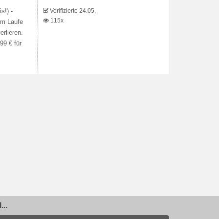
Verifizierte 24.05.
s!) -
115x
Im Laufe
rlieren.
99 € für
..