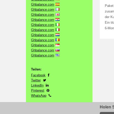
Ghbalance.com
Paket
Ghbalance.com
zusam
Ghbalance.com
der Ku
Ghbalance.com
Ein ti
Ghbalance.com
6-Mon
Ghbalance.com
Ghbalance.com
Ghbalance.com
Ghbalance.com
Ghbalance.com
Ghbalance.com
Teilen:
Facebook
Twitter
LinkedIn
Pinterest
WhatsApp
Holen S