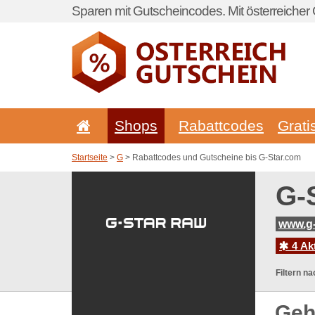
Sparen mit Gutscheincodes. Mit österreicher 
Shops
Rabattcodes
Grati
Startseite
>
G
> Rabattcodes und Gutscheine bis G-Star.com
G-
www.g-
4 Ak
Filtern na
Geh