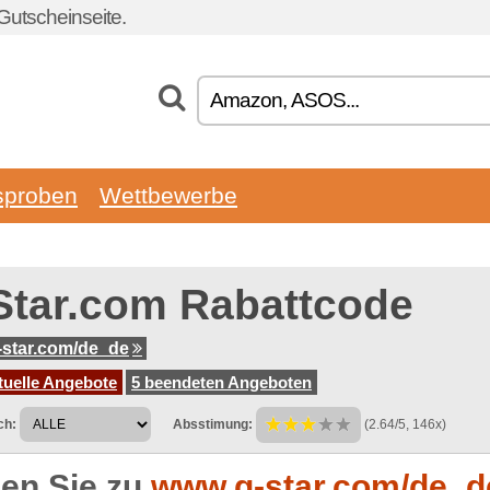
Gutscheinseite.
sproben
Wettbewerbe
Star.com Rabattcode
star.com/de_de
tuelle Angebote
5 beendeten Angeboten
ch:
Absstimung:
(2.64/5, 146x)
en Sie zu
www.g-star.com/de_d