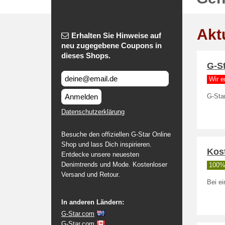
Akt
Erhalten Sie Hinweise auf
neu zugegebene Coupons in
dieses Shops.
G-S
Wir e
Anmelden
G-Sta
Datenschutzerklärung
Besuche den offiziellen G-Star Online
Shop und lass Dich inspirieren.
Kost
Entdecke unsere neuesten
Denimtrends und Mode. Kostenloser
100% 
Versand und Retour.
Bei ei
In anderen Ländern:
G-Star.com
G-Star.com