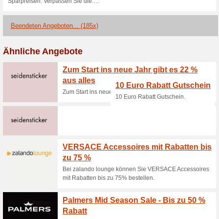
Lounge by Zalando Ak
und per
100% funktioniert
Gutschein
Es gibt verschiedene Möglich
zu erhalten:per App- exklusiv
Bestandskundenper Mail - exkl
habenper Flyer - als Paketbei
Stammkunden erhalten regelm