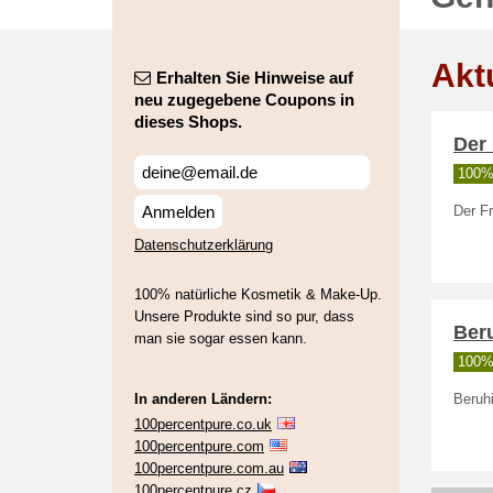
Akt
Erhalten Sie Hinweise auf
neu zugegebene Coupons in
dieses Shops.
Der 
100% 
Anmelden
Der F
Datenschutzerklärung
100% natürliche Kosmetik & Make-Up.
Unsere Produkte sind so pur, dass
Ber
man sie sogar essen kann.
100% 
In anderen Ländern:
Beruh
100percentpure.co.uk
100percentpure.com
100percentpure.com.au
100percentpure.cz