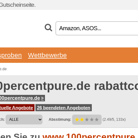
Gutscheinseite.
sproben
Wettbewerbe
e.de
0percentpure.de rabattc
0percentpure.de
tuelle Angebote
26 beendeten Angeboten
ch:
Absstimung:
(2.49/5, 133x)
en Sie zu
www.100percentpure