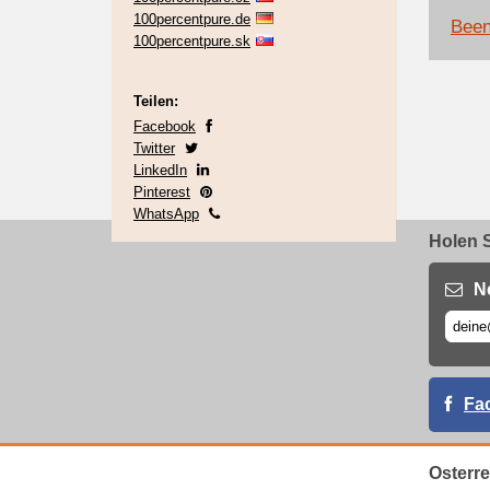
100percentpure.de
Been
100percentpure.sk
Teilen:
Facebook
Twitter
LinkedIn
Pinterest
WhatsApp
Holen S
N
Fa
Osterr