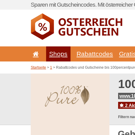
Sparen mit Gutscheincodes. Mit österreicher 
Shops
Rabattcodes
Grati
Startseite
>
1
> Rabattcodes und Gutscheine bis 100percentpur
10
www.10
2 Ak
Filtern na
Geh