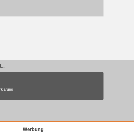
..
rklärung
Werbung