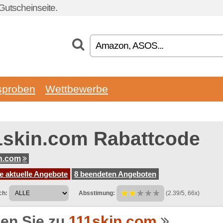
Gutscheinseite.
sproben
Wettbewerbe
1skin.com Rabattcode
n.com
e aktuelle Angebote
8 beendeten Angeboten
ch:
Absstimung:
(2.39/5, 66x)
en Sie zu
111skin.com