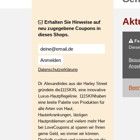
Akt
Erhalten Sie Hinweise auf
neu zugegebene Coupons in
dieses Shops.
Feh
Diese
Besuc
Anmelden
Angeb
Datenschutzerklärung
Dr. Alexandrides aus der Harley Street
Been
gründete die111SKIN, eine innovative
Luxus-Hautpflegelinie. 111SKINhaben
eine breite Palette von Produkten für
alle Arten von Haut,
Hauterkrankungen, lästigen
Hautproblemen und vielem mehr Hier
bei LoveCoupons.at sparen wir Ihnen
gerne Geld, wo immer wir können.
Deshalb suchen und sammeln wir die