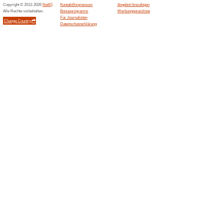
14-tägiges Widerrufs
59% funktioniert
Gutscheine
Das bekannte Zeitschriften-Por
tägiges Widerrufsrecht automa
Ähnliche Angebote
20 % R