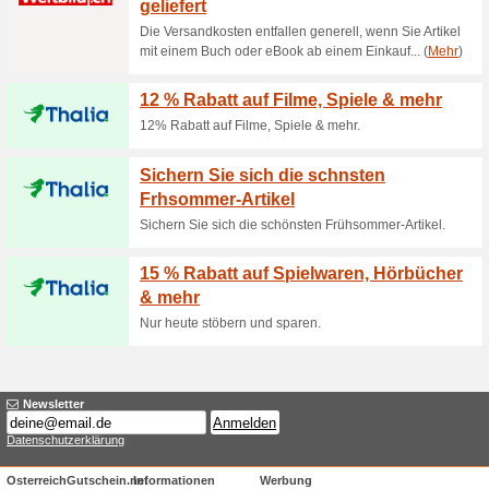
Aktuelle Angebote (
1 Monat gratis bei B
53% funktioniert
Gutscheine
Das bekannte Zeitschriften-Por
Bankeinzug