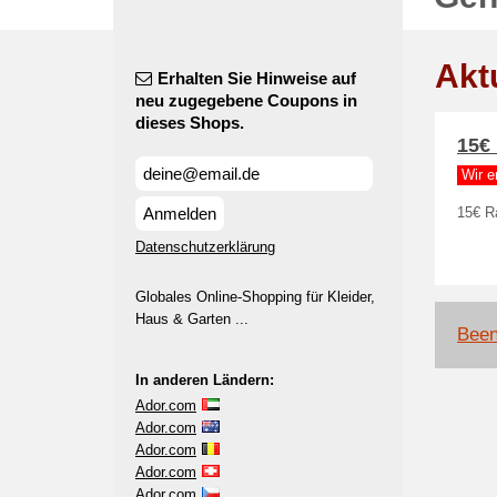
Akt
Erhalten Sie Hinweise auf
neu zugegebene Coupons in
dieses Shops.
15€ 
Wir e
Anmelden
15€ R
Datenschutzerklärung
Globales Online-Shopping für Kleider,
Haus & Garten ...
Been
In anderen Ländern:
Ador.com
Ador.com
Ador.com
Ador.com
Ador.com