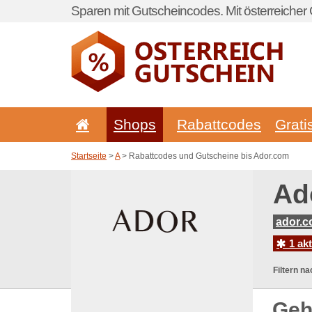
Sparen mit Gutscheincodes. Mit österreicher 
Shops
Rabattcodes
Grati
Startseite
>
A
> Rabattcodes und Gutscheine bis Ador.com
Ad
ador.
1 ak
Filtern na
Geh