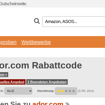
Gutscheinseite.
sproben
Wettbewerbe
or.com Rabattcode
com
tuelles Angebot
2 Beendeten Angeboten
ch:
Absstimung:
(2.4/5, 161x)
en Sie zu
ador.com