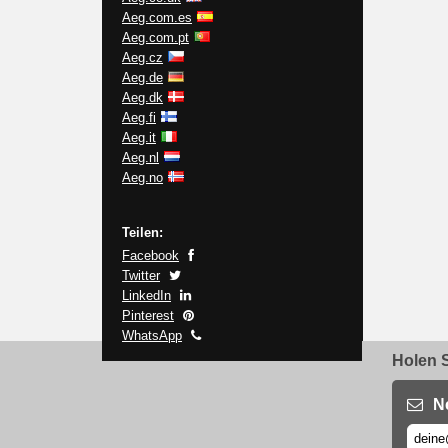
Aeg.com.es
Aeg.com.pt
Aeg.cz
Aeg.de
Aeg.dk
Aeg.fi
Aeg.it
Aeg.nl
Aeg.no
Teilen:
Facebook
Twitter
LinkedIn
Pinterest
WhatsApp
Holen S
N