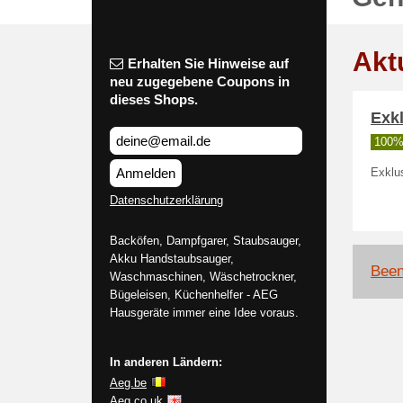
Akt
Erhalten Sie Hinweise auf
neu zugegebene Coupons in
dieses Shops.
Exkl
100% 
Anmelden
Exklu
Datenschutzerklärung
Backöfen, Dampfgarer, Staubsauger,
Akku Handstaubsauger,
Been
Waschmaschinen, Wäschetrockner,
Bügeleisen, Küchenhelfer - AEG
Hausgeräte immer eine Idee voraus.
In anderen Ländern:
Aeg.be
Aeg.co.uk