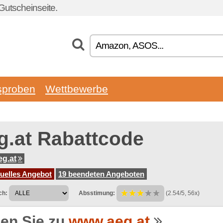
Gutscheinseite.
sproben
Wettbewerbe
g.at Rabattcode
g.at
tuelles Angebot
19 beendeten Angeboten
ch:
Absstimung:
(2.54/5, 56x)
en Sie zu
www.aeg.at