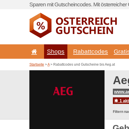
Sparen mit Gutscheincodes. Mit österreicher 
Shops
Rabattcodes
Grati
Startseite
>
A
> Rabattcodes und Gutscheine bis Aeg.at
Ae
www.ae
1 ak
Filtern na
Geh