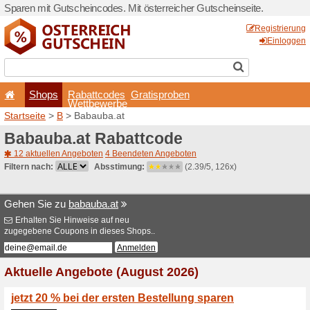
Sparen mit Gutscheincodes. 
Shops
Rabattcode
Wettbewerb
Startseite
>
B
> Babauba.a