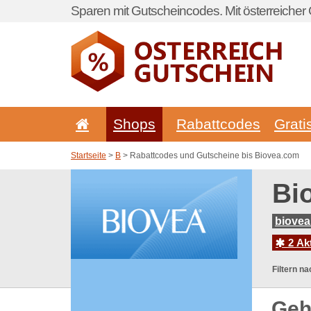
Sparen mit Gutscheincodes. Mit österreicher 
Shops
Rabattcodes
Grati
Startseite
>
B
> Rabattcodes und Gutscheine bis Biovea.com
Bi
biovea
2 Ak
Filtern na
Geh