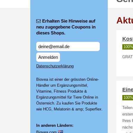
Akt
Erhalten Sie Hinweise auf
neu zugegebene Coupons in
dieses Shops.
Kost
100% 
Anmelden
GRATI
Datenschutzerklärung
Biovea ist einer der grössten Online-
Händler um Ergänzungsmittel,
Ein
Vitamine, Fitness Produkte &
Ergänzungsmittel für Tiere Online in
100% 
Österreich. Zu kaufen Sie Produkte
Teile
wie HCG, Melatonin & amp; Superflex.
ersten
Ihres 
In anderen Ländern:
nächs
Biovea.com