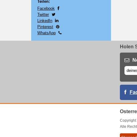
Teilen:
Facebook
Twitter
LinkedIn
Pinterest
WhatsApp
Holen S
N
Fa
Osterr
Copyrigh
Alle Recht