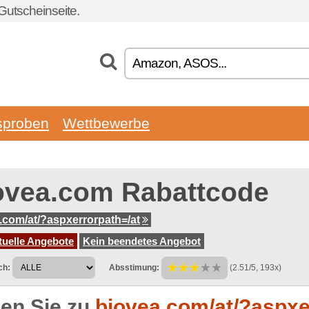
Gutscheinseite.
sproben
Wettbewerbe
ovea.com Rabattcode
.com/at/?aspxerrorpath=/at
tuelle Angebote
Kein beendetes Angebot
ch:
Absstimung:
(2.51/5, 193x)
en Sie zu
biovea.com/at/?aspxer