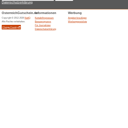
92% funktioniert
Gutscheine
Profitieren Sie von Neuigkei
Beendeten Angeboten... (1
Ähnliche Angebote
Postpa