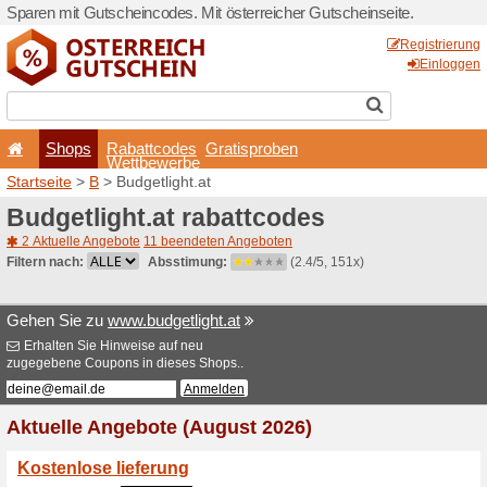
Sparen mit Gutscheincodes. 
Shops
Rabattcode
Wettbewerb
Startseite
>
B
> Budgetlight