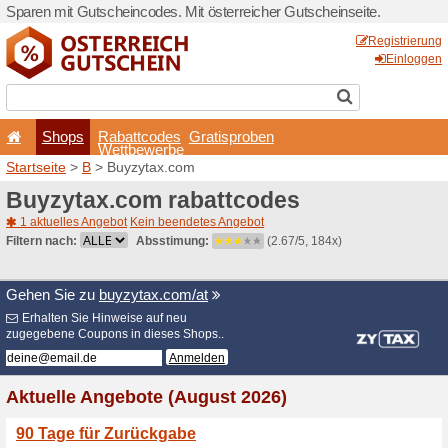
Sparen mit Gutscheincodes. 
Shops
Rabattcode
Wettbewerb
Startseite
>
B
> Buyzytax.