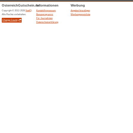
Aktuelle Angebote (
Canatura Angebot: Ha
Wir empfehlen
100% funktion
Schon ab 1,20€ können Sie H
Angebot von Canatura!