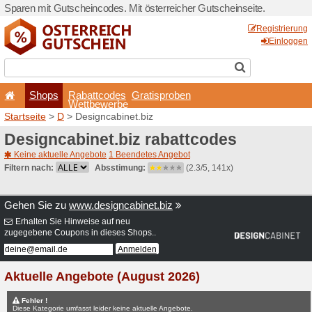
Sparen mit Gutscheincodes. 
Shops
Rabattcode
Wettbewerb
Startseite
>
D
> Designcabi