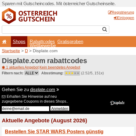
Sparen mit Gutscheincodes. 
Shops
Rabattcode
Wettbewerb
Startseite
>
D
> Displate.c