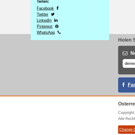
Teilen:
Facebook
Twitter
LinkedIn
Pinterest
WhatsApp
Holen S
N
Fa
Osterr
Copyrigh
Alle Recht
Change C