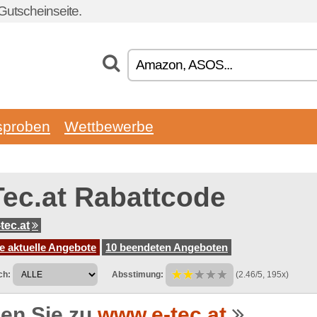
Gutscheinseite.
sproben
Wettbewerbe
Tec.at Rabattcode
tec.at
e aktuelle Angebote
10 beendeten Angeboten
ch:
Absstimung:
(2.46/5, 195x)
en Sie zu
www.e-tec.at