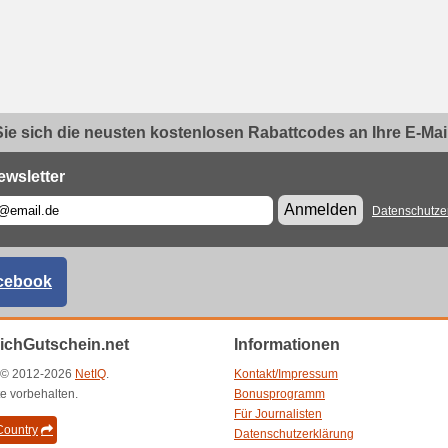
ie sich die neusten kostenlosen Rabattcodes an Ihre E-Mail.
ewsletter
Anmelden
Datenschutze
cebook
eichGutschein.net
Informationen
t © 2012-2026
NetIQ
.
Kontakt/Impressum
e vorbehalten.
Bonusprogramm
Für Journalisten
ountry
Datenschutzerklärung