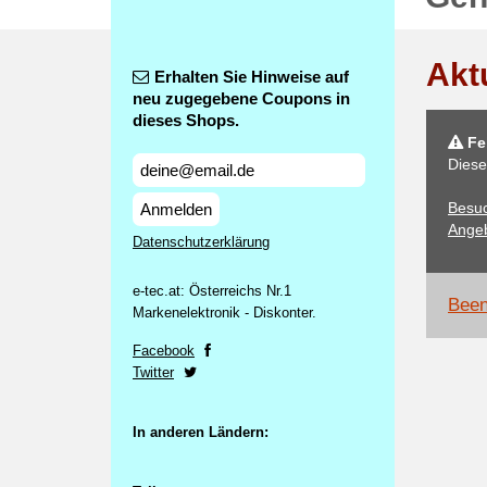
Akt
Erhalten Sie Hinweise auf
neu zugegebene Coupons in
dieses Shops.
Feh
Diese
Besuc
Anmelden
Angeb
Datenschutzerklärung
e-tec.at: Österreichs Nr.1
Been
Markenelektronik - Diskonter.
Facebook
Twitter
In anderen Ländern: