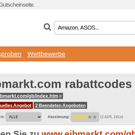
Gutscheinseite.
sproben
Wettbewerbe
bmarkt.com rabattcodes
bmarkt.com/gb/index.htm
tuelles Angebot
2 Beendeten Angeboten
ch:
Absstimung:
(2.62/5, 181x)
en Sie zu
www.eibmarkt.com/gb