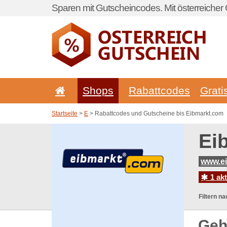
Sparen mit Gutscheincodes. Mit österreicher 
Shops
Rabattcodes
Grati
Startseite
>
E
> Rabattcodes und Gutscheine bis Eibmarkt.com
Ei
www.ei
1 ak
Filtern na
Geh