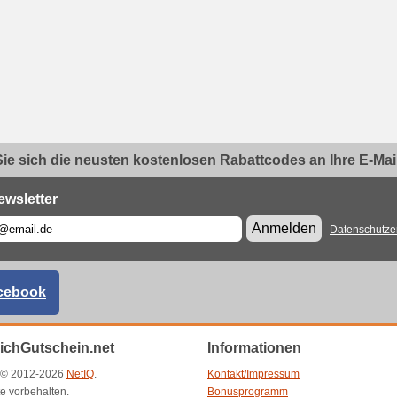
ie sich die neusten kostenlosen Rabattcodes an Ihre E-Mail.
ewsletter
Anmelden
Datenschutze
cebook
eichGutschein.net
Informationen
t © 2012-2026
NetIQ
.
Kontakt/Impressum
e vorbehalten.
Bonusprogramm