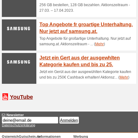
und Gewinnspiele. Sie können 
Sie sich entweder hier aus d
anklicken, den Sie am Ende je
Zwecken werten wir in anonym
geklickt werden. Dabei ist nic
hat. Sie erteilen Ihre Einwi
electronic4you GmbH. Wir gebe
teilen wir Ihnen unentgeltlich
haben und Sie haben das Rec
Ihrer Daten zu verlang... (
meh