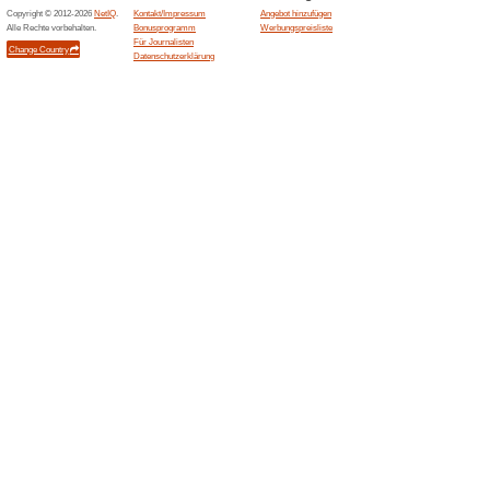
30 Tage Rückgaberec
54% funktioniert
Gutscheine
Die Lieferung erfolgt durch 
Lieferadresse. Die Lieferzeit v
gekennzeichnet wurden beträg
Artikeln mit Speditionsversand
Lieferfrist beginnt ab der Zus
liefern jedenfalls innerhalb d