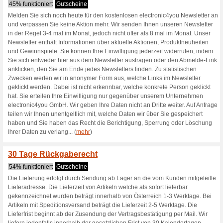
Electronic4you.
2 Aktuelle Angebote
6 beend
Filtern nach:
Abssti
Gehen Sie zu
www.electro
Erhalten Sie Hinweise auf n
zugegebene Coupons in dieses
A