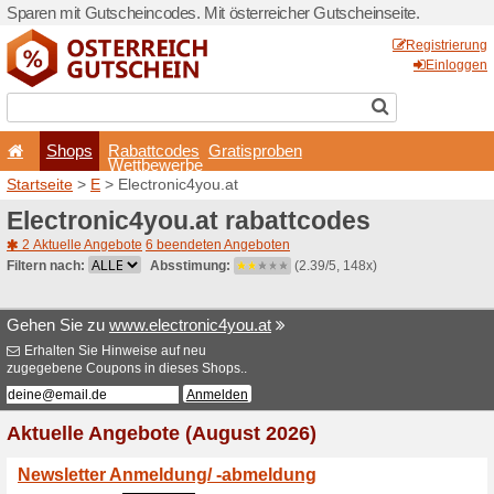
Sparen mit Gutscheincodes. 
Shops
Rabattcode
Wettbewerb
Startseite
>
E
> Electronic4