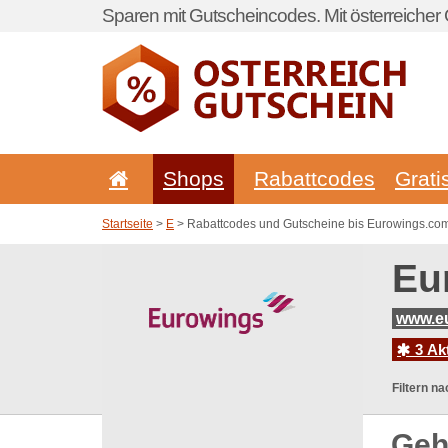
Sparen mit Gutscheincodes. Mit österreicher 
Shops
Rabattcodes
Grati
Startseite
>
E
> Rabattcodes und Gutscheine bis Eurowings.co
Eu
www.eu
3 Ak
Filtern na
Geh