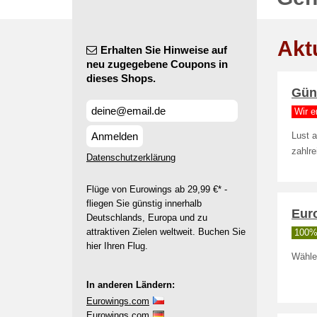
Akt
Erhalten Sie Hinweise auf
neu zugegebene Coupons in
dieses Shops.
Güns
Wir e
Anmelden
Lust a
zahlre
Datenschutzerklärung
Flüge von Eurowings ab 29,99 €* -
fliegen Sie günstig innerhalb
Eur
Deutschlands, Europa und zu
attraktiven Zielen weltweit. Buchen Sie
100% 
hier Ihren Flug.
Wähle
In anderen Ländern:
Eurowings.com
Eurowings.com