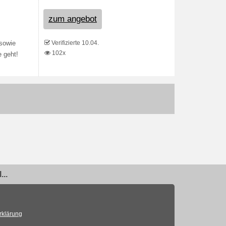
zum angebot
Verifizierte 10.04.
 sowie
102x
 geht!
..
rklärung