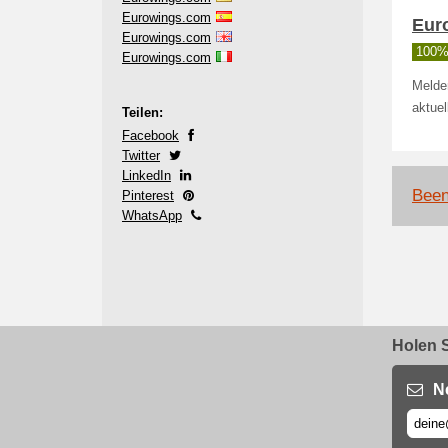
Eurowings.com
Eur
Eurowings.com
100% 
Eurowings.com
Melde
aktue
Teilen:
Facebook
Twitter
LinkedIn
Been
Pinterest
WhatsApp
Holen S
N