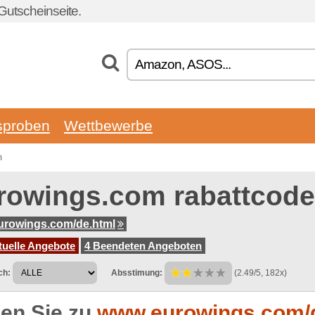
Gutscheinseite.
sproben
Wettbewerbe
m
rowings.com rabattcod
rowings.com/de.html
tuelle Angebote
4 Beendeten Angeboten
ch:
Absstimung:
(2.49/5, 182x)
en Sie zu
www.eurowings.com/