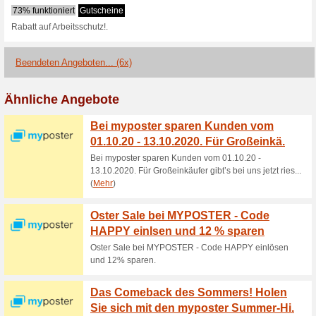
64% funktioniert
Gutscheine
Jetzt zum Newsletter anmelde
Unsere starken Marken
Ameise, Stei.
33% funktioniert
Gutscheine
Unsere starken Marken in Prof
Basic - In der Black Friday W