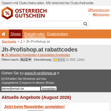
Sparen mit Gutscheincodes. 
Shops
Rabattcode
Wettbewerb
Startseite
>
J
> Jh-Profisho