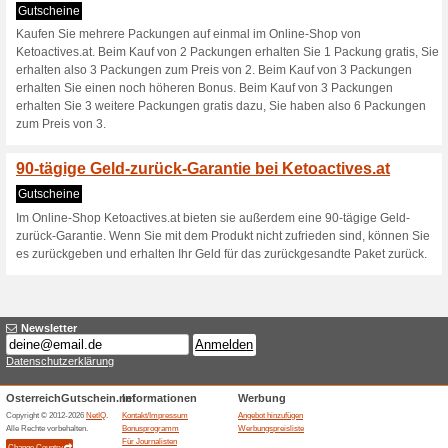
Ketoactives.at 
2 Aktuelle Angebote
Kein be
Filtern nach:
Abssti
Gehen Sie zu
ketoactives.
Erhalten Sie Hinweise auf n
zugegebene Coupons in dieses
A