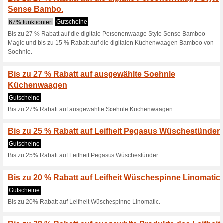
inkl. Gratis-Staubbezug.
Beim Kauf eines Leifh
Kakerlakak Sp.
Gutscheine
Beim Kauf eines Leifheit Aktio
Aktionsprodukte - Regulus A
CLEAN TWIST und Combi exkl.