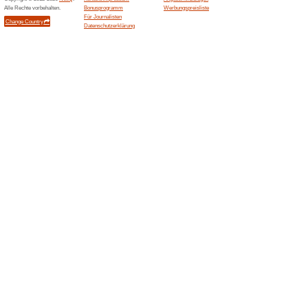
Gutscheine
Bis zu 27% Rabatt auf ausg
Bis zu 27 % Rabatt au
Kchenwaagen Pa.
100% funktioniert
Gutschein
Bis zu 27 % Rabatt auf ausg