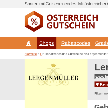
Sparen mit Gutscheincodes. Mit österreicher 
Shops
Rabattcodes
Grati
Startseite
>
L
> Rabattcodes und Gutscheine bis Lergenmueller
Le
www.le
Kein
Filtern na
Geh