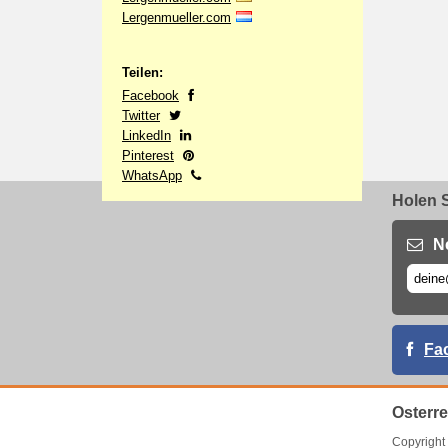
Lergenmueller.com
Teilen:
Facebook
Twitter
LinkedIn
Pinterest
WhatsApp
Holen S
N
Fa
Osterr
Copyrigh