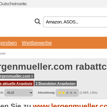
Gutscheinseite.
sproben
Wettbewerbe
.com
rgenmueller.com rabatt
rgenmueller.com
e aktuelle Angebote
2 Beendeten Angeboten
ch:
Absstimung:
(2.48/5, 130x)
en Sie zu
www.lergenmueller.c