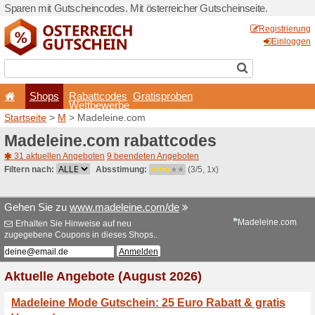
Sparen mit Gutscheincodes. 
Shops
Rabattcode
Wettbewerb
Startseite
>
M
> Madeleine