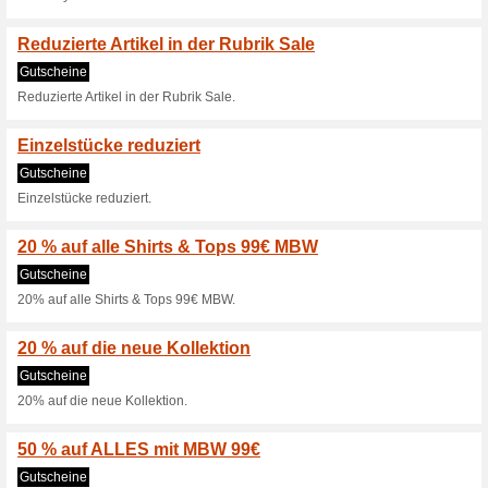
Aktuelle Angebote (
Madeleine Mode Gutsc
Versand
Wir empfehlen
100% funktion
Gilt ab einem Bestellwert von 
Widerruf gültig zu sein, bitte 