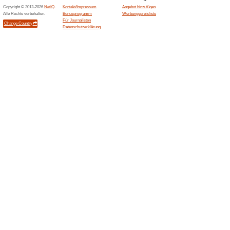
TIPP: Überzeuge jetz
der oek
100% funktioniert
Gutschein
Einfach das Formular ausfüll
werben-Freund:innen-Link übe
deinem Freund:in teilen.
100 % erneuerbare E