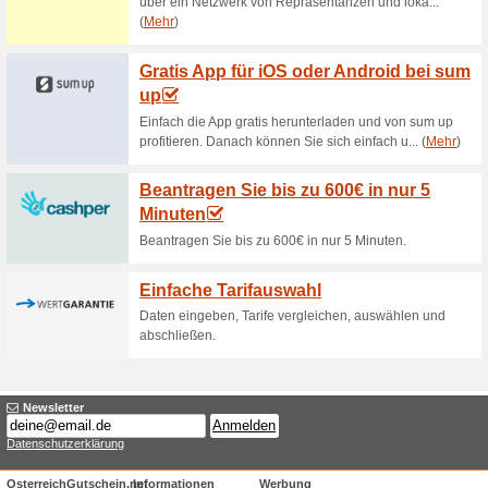
Oekostrom AG Aktion:
Freundschaftswerbun
100% funktioniert
Gutschein
Begeistere Deine Freunde, V
und profitiere so für jeden 
umsteigt mit einer Prämie. 25
Freunde. Win-Win!