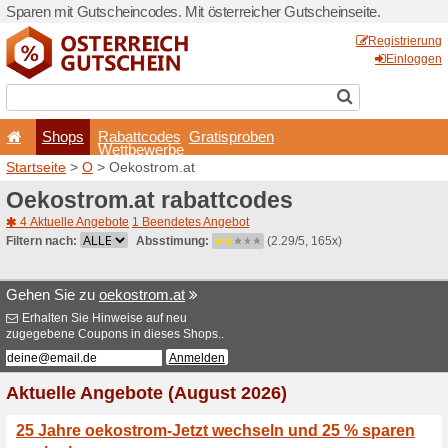
Sparen mit Gutscheincodes. 
Shops
Rabattcode
Wettbewerb
Startseite
>
O
> Oekostrom