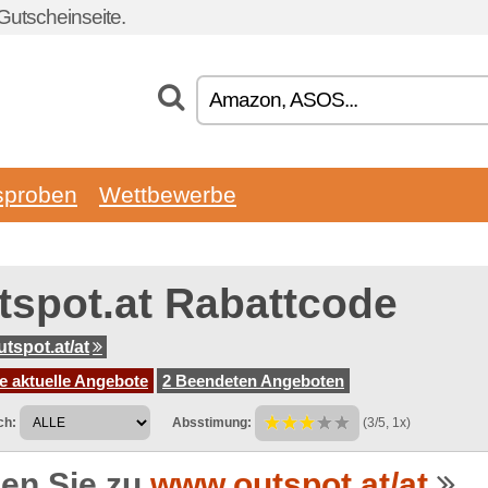
Gutscheinseite.
sproben
Wettbewerbe
tspot.at Rabattcode
tspot.at/at
e aktuelle Angebote
2 Beendeten Angeboten
ch:
Absstimung:
(3/5, 1x)
en Sie zu
www.outspot.at/at