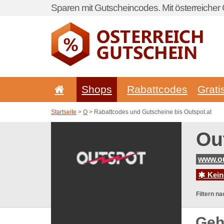
Sparen mit Gutscheincodes. Mit österreicher 
Shops
Rabattcodes
Grati
Startseite
>
O
> Rabattcodes und Gutscheine bis Outspot.at
Ou
www.ou
Kein
Filtern na
Geh