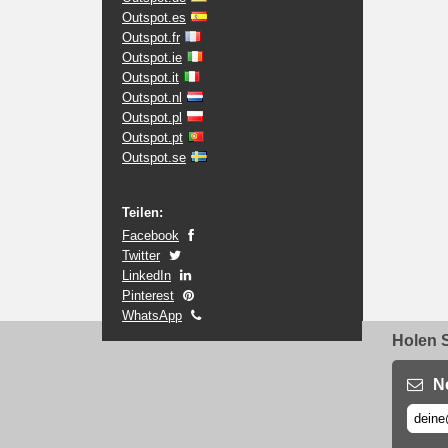
Outspot.es
Outspot.fr
Outspot.ie
Outspot.it
Outspot.nl
Outspot.pl
Outspot.pt
Outspot.se
Teilen:
Facebook
Twitter
LinkedIn
Pinterest
WhatsApp
Holen S
N