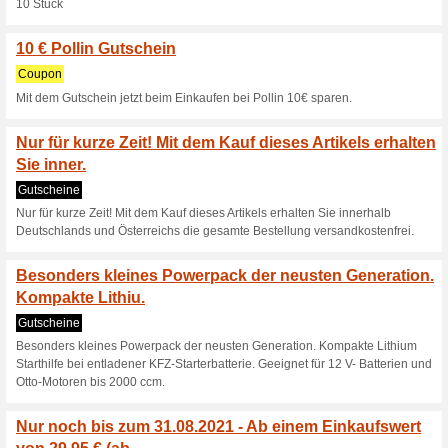
App auf Ihrem Smartphone anz
Außerdem verfügt das Set zus
Hochwertige T-Profil
CV-Stahl und m.
Gutscheine
Hochwertige T-Profil Schraub
magnetischen Spitzen. Dank de
Schraubendreher besonders ru