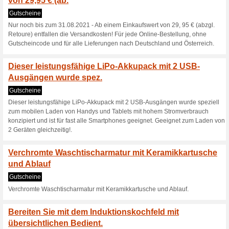
Das Eufab Batterie-La
Batteriela.
Gutscheine
Das Eufab Batterie-Ladegerät 1
angepasst an die technisch ho
moderner Kraftfahrzeuge.