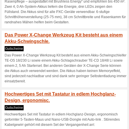
9E15AF“. die Ve.
Gutscheine
NUR FÜR KURZE ZEIT - Sparen
Versandkosten auf jede Onlin
einem Einkaufswert von 39€. N
anderen Gutscheinen oder Ra
Sichern Sie sich 5 € 