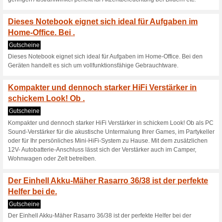
Hochwertiger Unkraut
Temperatur kann wah
Gutscheine
Hochwertiger Unkrautvernicht
zwischen 50°C oder 600° einge
Grillanzünder verwendet wer
NUR FÜR KURZE ZEIT 