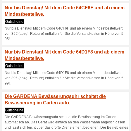
Dieser leistungsfähi
Ausgängen wurde sp
Gutscheine
Dieser leistungsfähige LiPo-
zum mobilen Laden von Handy
konzipiert und ist für fast a
2 Geräten gleichzeitig!.