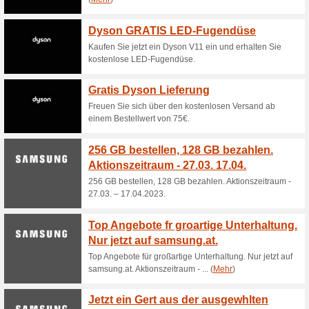
Gutscheine
Bereiten Sie mit dem Induktio
bequem Ihre Speisen zu. Es b
Temperaturbereich von 80 °C b
Braten, Frittieren und für Pfa
Das Einhell Akku-Boh
(2x2,0 Ah) is.