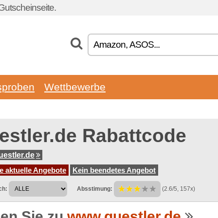
Gutscheinseite.
sproben
Wettbewerbe
estler.de Rabattcode
estler.de
e aktuelle Angebote
Kein beendetes Angebot
ch:
Absstimung:
(2.6/5, 157x)
en Sie zu
www.questler.de