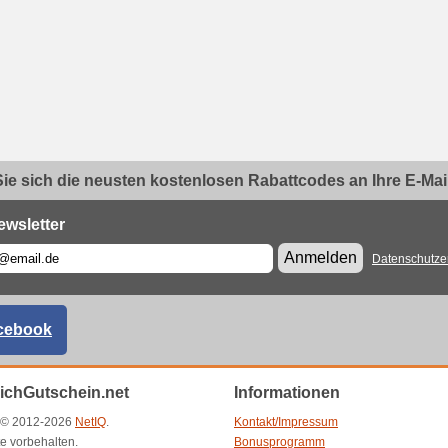
ie sich die neusten kostenlosen Rabattcodes an Ihre E-Mail.
ewsletter
Anmelden
Datenschutze
cebook
eichGutschein.net
Informationen
t © 2012-2026
NetIQ
.
Kontakt/Impressum
e vorbehalten.
Bonusprogramm