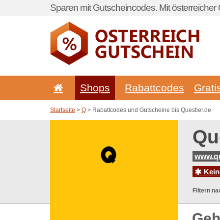
Sparen mit Gutscheincodes. Mit österreicher 
Shops
Rabattcodes
Grati
Startseite
>
Q
> Rabattcodes und Gutscheine bis Questler.de
Qu
www.qu
Kein
Filtern na
Geh