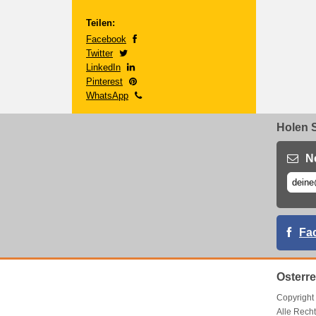
Teilen:
Facebook
Twitter
LinkedIn
Pinterest
WhatsApp
Holen S
N
Fa
Osterr
Copyrigh
Alle Recht