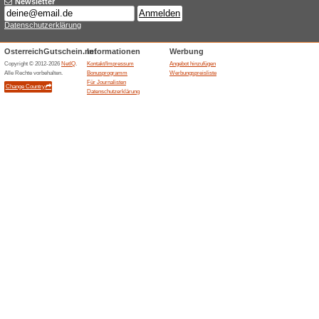
Aktuelle Angebote (
Valmano Österreich 
Wir empfehlen
100% funktion
Mindesteinkaufswert 119 €. A
Gutscheine, Sale, Outlet, Uhr
Widerruf gültig zu sein, bitte 
Vielen herzlichen Dank!