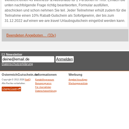
Aktuelle Angebote (
Urlaubsgutschein-Ne
100% funktioniert
Gutschein
kostenlos jederzeit kündbar ex
limitierten Kurzreise-Deals m