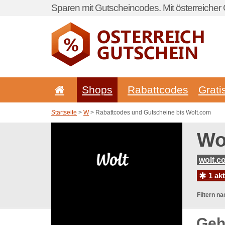
Sparen mit Gutscheincodes. Mit österreicher 
Shops
Rabattcodes
Grati
Startseite
>
W
> Rabattcodes und Gutscheine bis Wolt.com
Wo
wolt.c
1 ak
Filtern na
Geh