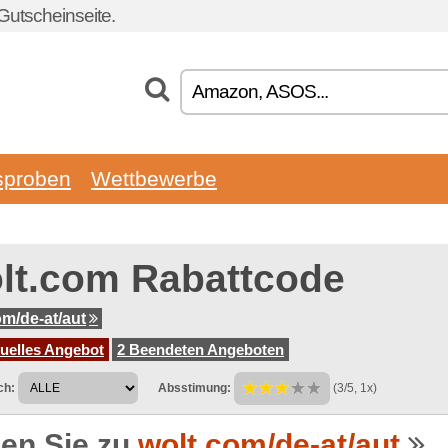
Gutscheinseite.
sproben
Wettbewerbe
lt.com Rabattcode
om/de-at/aut
tuelles Angebot
2 Beendeten Angeboten
ch:
Absstimung:
(3/5, 1x)
en Sie zu
wolt.com/de-at/aut