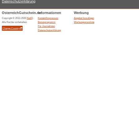
Garantiebedingunge
49% funktioniert
Gutscheine
Garantiebedingungen für die
Verkäufers und den geltende
bestimmt. Als Garantie gilt ü
(siehe Reklamationsordnung)
Ähnliche Angebote