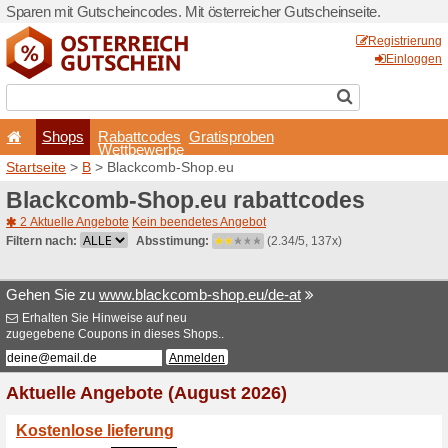
Sparen mit Gutscheincodes. 
Shops
Rabattcode
Wettbewerb
Startseite
>
B
> Blackcomb