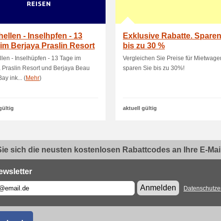
ellen - Inselhpfen - 13
Exklusive Rabatte. Sparen
im Berjaya Praslin Resort
bis zu 30 %
Be.
len - Inselhüpfen - 13 Tage im
Vergleichen Sie Preise für Mietwag
 Praslin Resort und Berjaya Beau
sparen Sie bis zu 30%!
ay ink... (
Mehr
)
gültig
aktuell gültig
ie sich die neusten kostenlosen Rabattcodes an Ihre E-Mail.
ewsletter
Anmelden
Datenschutze