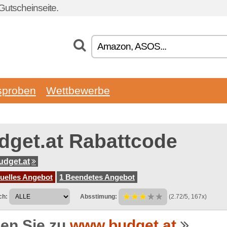
Gutscheinseite.
sproben
Wettbewerbe
dget.at Rabattcode
dget.at
tuelles Angebot
1 Beendetes Angebot
ch:
Absstimung:
(2.72/5, 167x)
en Sie zu
www.budget.at