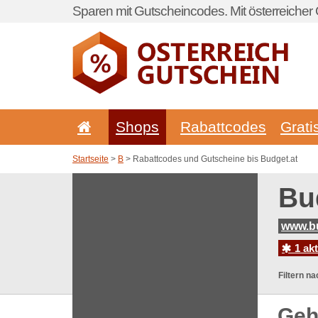
Sparen mit Gutscheincodes. Mit österreicher 
Shops
Rabattcodes
Grati
Startseite
>
B
> Rabattcodes und Gutscheine bis Budget.at
Bu
www.bu
1 ak
Filtern na
Geh