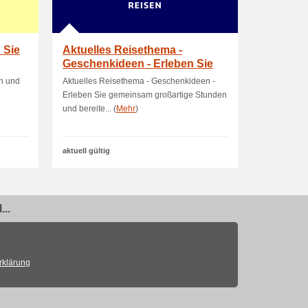
 Sie
Aktuelles Reisethema -
Geschenkideen - Erleben Sie
gemeinsam groar.
en und
Aktuelles Reisethema - Geschenkideen -
Erleben Sie gemeinsam großartige Stunden
und bereite... (
Mehr
)
aktuell gültig
..
rklärung