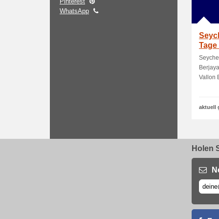
Pinterest
WhatsApp
Seych
Tage 
und 
Seychel
Berjaya
Vallon B
aktuell 
Holen S
N