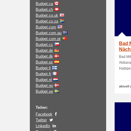
Budget.ca
Budget.ch
Budget.co.uk
Budget.co.za
Budget.com
Budget.com.au
Budget.com.pt
Bad M
Budget.cz
Nächs
Budget.de
Slaz
Budget.dk
Bad Mit
Budget.es
Aldian
Budget.fi
Halbpen
Budget.fr
Budget.nl
Budget.no
aktuell 
Budget.se
Teilen:
Facebook
Twitter
LinkedIn