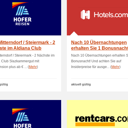
itterndorf / Steiermark - 2
Nach 10 Übernachtungen
te im Aldiana Club
erhalten Sie 1 Bonusnacht
kammer.
terndorf / Steiermark - 2 Nächste im
Nach 10 Übernachtungen erhalten S
a Club Slazkammergut mit
Bonusnacht! Und achten Sie auf
sion plus ab € ... (
Mehr
)
Insiderpreise für ausge... (
Mehr
)
gültig
aktuell gültig